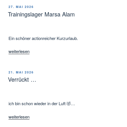
Ostsee“
VERÖFFENTLICHT
27. MAI 2026
AM
Trainingslager Marsa Alam
Ein schöner actionreicher Kurzurlaub.
„Trainingslager
weiterlesen
Marsa
Alam“
VERÖFFENTLICHT
21. MAI 2026
AM
Verrückt …
ich bin schon wieder in der Luft 🤣…
„Verrückt
weiterlesen
…“