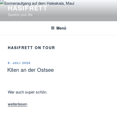
Zum
HASIFRETT
Inhalt
Sparkle your life
springen
Menü
HASIFRETT ON TOUR
VERÖFFENTLICHT
9. JULI 2026
AM
Kiten an der Ostsee
War auch super schön.
„Kiten
weiterlesen
an
der