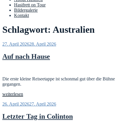
Hasifrett on Tour
Bildergalerie
Kontakt
Schlagwort:
Australien
Veröffentlicht
27. April 2026
28. April 2026
am
Auf nach Hause
Die erste kleine Reiseetappe ist schonmal gut über die Bühne
gegangen.
„Auf
weiterlesen
nach
Veröffentlicht
26. April 2026
27. April 2026
Hause“
am
Letzter Tag in Colinton