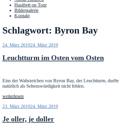
Hasifrett on Tour
Bildergalerie
Kontakt
Schlagwort:
Byron Bay
Veröffentlicht
24. März 2019
24. März 2019
am
Leuchtturm im Osten vom Osten
Eins der Wahrzeichen von Byron Bay, der Leuchtturm, durfte
natürlich als Sehenswürdigkeit nicht fehlen.
„Leuchtturm
weiterlesen
im
Veröffentlicht
23. März 2019
24. März 2019
Osten
am
vom
Osten“
Je oller, je doller