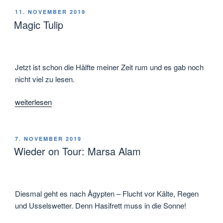
relaxen“
VERÖFFENTLICHT
11. NOVEMBER 2019
AM
Magic Tulip
Jetzt ist schon die Hälfte meiner Zeit rum und es gab noch
nicht viel zu lesen.
„Magic
weiterlesen
Tulip“
VERÖFFENTLICHT
7. NOVEMBER 2019
AM
Wieder on Tour: Marsa Alam
Diesmal geht es nach Ägypten – Flucht vor Kälte, Regen
und Usselswetter. Denn Hasifrett muss in die Sonne!