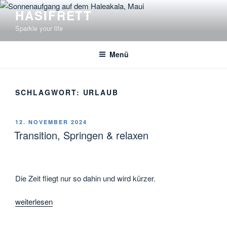
Zum
HASIFRETT
Inhalt
Sparkle your life
springen
Menü
SCHLAGWORT:
URLAUB
VERÖFFENTLICHT
12. NOVEMBER 2024
AM
Transition, Springen & relaxen
Die Zeit fliegt nur so dahin und wird kürzer.
„Transition,
weiterlesen
Springen
&