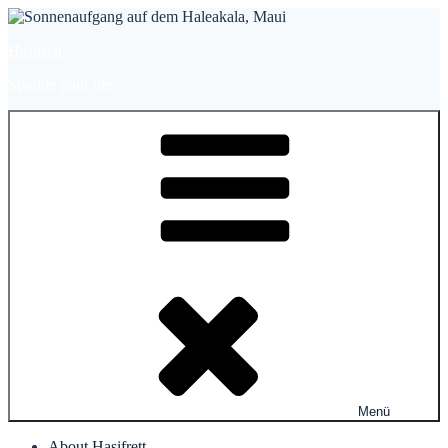
Zum
Inhalt
Hasifrett
springen
Sparkle your life
Menü
About Hasifrett