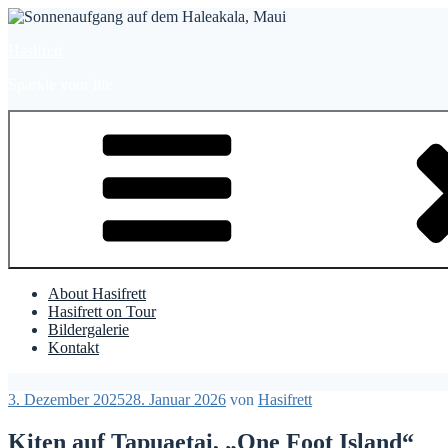
Zum
Inhalt
Hasifrett
springen
Sparkle your life
About Hasifrett
Hasifrett on Tour
Bildergalerie
Kontakt
Veröffentlicht
3. Dezember 2025
28. Januar 2026
von
Hasifrett
am
Kiten auf Tapuaetai, „One Foot Island“