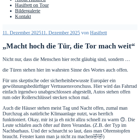
Hasifrett on Tour
Bildergalerie
Kontakt
Veröffentlicht
11. Dezember 2025
11. Dezember 2025
von
Hasifrett
am
„Macht hoch die Tür, die Tor mach weit“
Nicht nur, dass die Menschen hier recht gläubig sind, sondern …
die Türen stehen hier im wahrsten Sinne des Wortes auch offen.
Für uns skeptische oder sicherheitsbewusste Europäer ein
gewöhnungsbedürftiger Vertrauensvorschuss. Hier wird das Fahrrad
einfach irgendwo unabgeschlossen abgestellt, Autos stehen offen
rum oder Rollerschlüssel stecken schon mal.
Auch die Häuser stehen meist Tag und Nacht offen, zumal man
Durchzug als natürliche Klimaanlage nutzt, was herrlich
funktioniert. Okay, mir ist ja eh nicht allzu schnell zu warm 🙃. Die
Leute schlafen auch öfter auf ihren Verandas. (Z.B. der Typ im
Nachbarhaus. Und der schnarcht so laut, dass man Ohrenstopfen
braucht. Fenster kann man ja nicht zu machen🤣🤣)