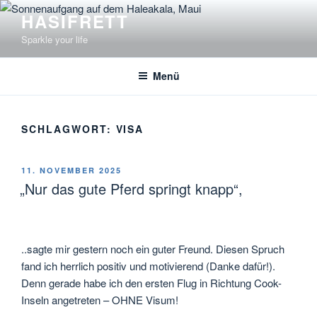
Zum
HASIFRETT
Inhalt
Sparkle your life
springen
Menü
SCHLAGWORT:
VISA
VERÖFFENTLICHT
11. NOVEMBER 2025
AM
„Nur das gute Pferd springt knapp“,
..sagte mir gestern noch ein guter Freund. Diesen Spruch
fand ich herrlich positiv und motivierend (Danke dafür!).
Denn gerade habe ich den ersten Flug in Richtung Cook-
Inseln angetreten – OHNE Visum!