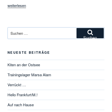
„„Nur
weiterlesen
das
gute
Pferd
springt
Suchen
knapp“,“
nach:
Suchen
NEUESTE BEITRÄGE
Kiten an der Ostsee
Trainingslager Marsa Alam
Verrückt …
Hello Frankfurt/M.!
Auf nach Hause