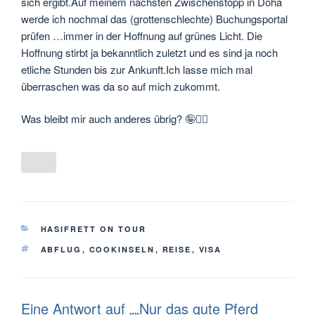
sich ergibt.Auf meinem nächsten Zwischenstopp in Doha
werde ich nochmal das (grottenschlechte) Buchungsportal
prüfen …immer in der Hoffnung auf grünes Licht. Die
Hoffnung stirbt ja bekanntlich zuletzt und es sind ja noch
etliche Stunden bis zur Ankunft.Ich lasse mich mal
überraschen was da so auf mich zukommt.
Was bleibt mir auch anderes übrig? 🤪🤷‍♀️
KATEGORIEN
HASIFRETT ON TOUR
SCHLAGWÖRTER
ABFLUG
,
COOKINSELN
,
REISE
,
VISA
Eine Antwort auf „„Nur das gute Pferd