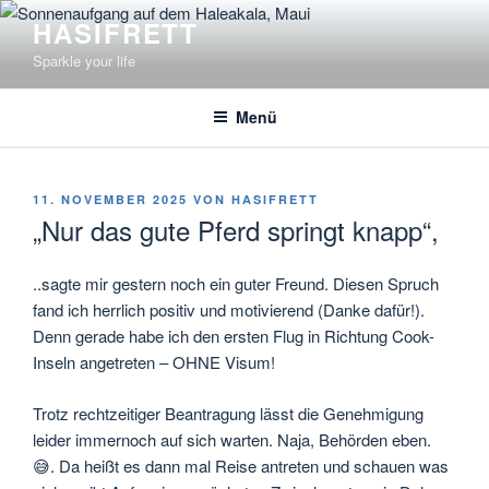
Zum
HASIFRETT
Inhalt
Sparkle your life
springen
Menü
VERÖFFENTLICHT
11. NOVEMBER 2025
VON
HASIFRETT
AM
„Nur das gute Pferd springt knapp“,
..sagte mir gestern noch ein guter Freund. Diesen Spruch
fand ich herrlich positiv und motivierend (Danke dafür!).
Denn gerade habe ich den ersten Flug in Richtung Cook-
Inseln angetreten – OHNE Visum!
Trotz rechtzeitiger Beantragung lässt die Genehmigung
leider immernoch auf sich warten. Naja, Behörden eben.
😅. Da heißt es dann mal Reise antreten und schauen was