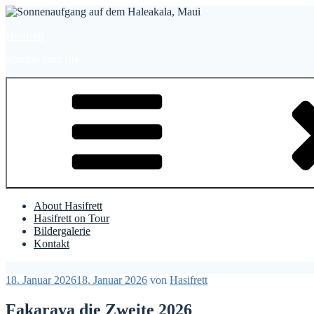
Zum
Inhalt
Hasifrett
springen
Sparkle your life
About Hasifrett
Hasifrett on Tour
Bildergalerie
Kontakt
Veröffentlicht
18. Januar 2026
18. Januar 2026
von
Hasifrett
am
Fakarava die Zweite 2026