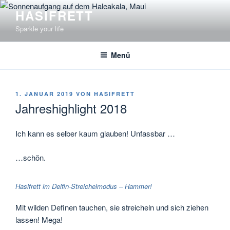
Zum
HASIFRETT
Inhalt
Sparkle your life
springen
Menü
VERÖFFENTLICHT
1. JANUAR 2019
VON
HASIFRETT
AM
Jahreshighlight 2018
Ich kann es selber kaum glauben! Unfassbar …
…schön.
Hasifrett im Delfin-Streichelmodus – Hammer!
Mit wilden Definen tauchen, sie streicheln und sich ziehen
lassen! Mega!