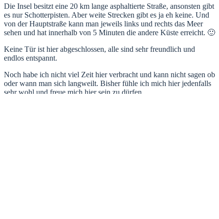
Die Insel besitzt eine 20 km lange asphaltierte Straße, ansonsten gibt
es nur Schotterpisten. Aber weite Strecken gibt es ja eh keine. Und
von der Hauptstraße kann man jeweils links und rechts das Meer
sehen und hat innerhalb von 5 Minuten die andere Küste erreicht. 🙂
Keine Tür ist hier abgeschlossen, alle sind sehr freundlich und
endlos entspannt.
Noch habe ich nicht viel Zeit hier verbracht und kann nicht sagen ob
oder wann man sich langweilt. Bisher fühle ich mich hier jedenfalls
sehr wohl und freue mich hier sein zu dürfen.
Jetzt aber erstmal ab zur Tauchschule 😉
Karina Plongée Tauchcenter
Auch zu Fakarava gibt es wieder Bilder in der
Bildergalerie
.
Kategorien