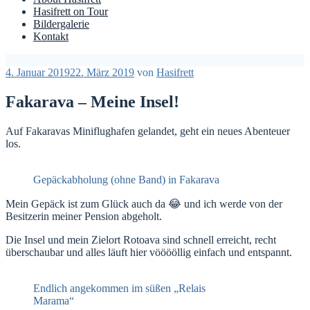
Hasifrett on Tour
Bildergalerie
Kontakt
Veröffentlicht
4. Januar 2019
22. März 2019
von
Hasifrett
am
Fakarava – Meine Insel!
Auf Fakaravas Miniflughafen gelandet, geht ein neues Abenteuer
los.
Gepäckabholung (ohne Band) in Fakarava
Mein Gepäck ist zum Glück auch da 😂 und ich werde von der
Besitzerin meiner Pension abgeholt.
Die Insel und mein Zielort Rotoava sind schnell erreicht, recht
überschaubar und alles läuft hier vööööllig einfach und entspannt.
Endlich angekommen im süßen „Relais
Marama“